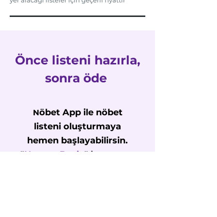
yer alacağı listeler için geçerli fiyattır
Önce listeni hazırla,
sonra öde
öbet App ile nöbet
N
listeni oluşturmaya
hemen başlayabilirsin.
"
Hemen Başla
" butonuna
tıkla, web uygulamasına
git, yönlendirmeleri izle
ve listeni oluştur.